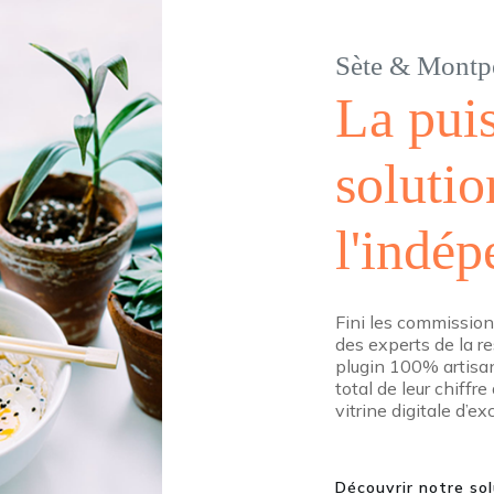
Sète & Montpe
La pui
solutio
l'indé
Fini les commission
des experts de la r
plugin 100% artisan
total de leur chiffr
vitrine digitale d’ex
Découvrir notre so